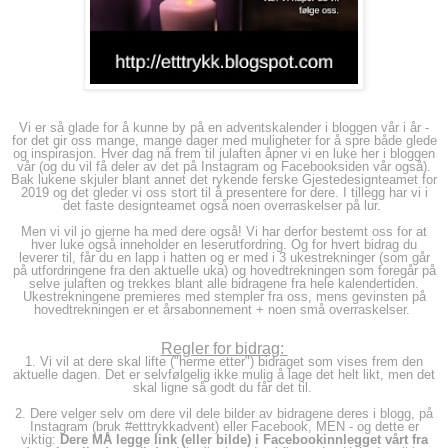
Vi er så glade for å kunne by på en adventskalender i bloggen vår i år -
for det gir oss mange, mange dager med muligheter for å spre både glede
og inspirasjon. Hver dag nå frem til julaften åpner vi en luke her i bloggen
vår (og du vil få deler av det på Instagram og Facebooksiden vår også).
Bak lukene skjuler blant annet det rykende ferske Gjestedesignteamet for
2019 og det gleder vi oss stort til å presentere for dere. I tillegg har vi i
det faste designteamet også noen overraskelser på lur.
Men vi vil jo gjerne ha med dere også! Vi har derfor bestemt oss for at
hver luke også inneholder en leserutfordring. Og for hvert bidrag du
leverer til, får du en lapp i hatten og er med i 3 ukestrekninger (som går
på utfordringene fra den aktuelle uka) og hovedtrekningen som foregår på
selve julaften og trekkes blant alle bidragene fra hele kalendertiden.
Ukestrekningene premieres med stempler fra oss, mens gevinsten på
hovedtrekningen er et årsabonnement + noen små overraskelser.
Regler for bidrag:
1. Vi vil at dere skal lifte ("herme etter") bidraget som vises frem den
aktuelle dagen. Det er selvfølgelig ikke mulig å lage det helt likt, men det
skal ligne så godt du får det til.
2. Dere velger selv om dere vil dele bilder av bidragene deres i blogg, på
Instagram (bruk #etttrykkadvent) eller Facebook, MEN - og dette er
viktig:
Dere MÅ legge link (eller bilde) i Facebookinnlegget vårt fra