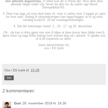
den aktuelle dagen/luka.
Vi teller kun de vi finner der. Hvis dere ikke
allerede følger siden vår, finner du den om du søker opp Norsk
Stempelblad AS.
3. Dere kan lage så mye dere bare vil, men vi setter max 3 lapper pr. pers
for hver luke. Bidrag til ukestrekningen kan lages/legges ut til og med
søndag kveld kl. 20 før mandagstrekningen.
4. Det blir trekninger mand. 3., 10., 17. og 24. desember.
Ok - da kan vi ikke gjøre mer enn å håpe at dere koser dere både med å
åpne luker og lage flotte bidrag hver eneste dag nå i advent. Vi gleder oss
til å bli inspirerte av dere!
Varm adventsklem fra
oss i Ett trykk
Oss i Ett trykk
kl.
15:28
Del
2 kommentarer:
Guri
28. november 2018 kl. 16:26